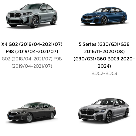
X4 G02 (2018/04-2021/07)
5 Series (G30/G31/G38
F98 (2019/04-2021/07)
2016/11-2020/08)
G02 (2018/04-2021/07) F98
(G30/G31/G60 BDC3 2020-
(2019/04-2021/07)
2024)
BDC2-BDC3