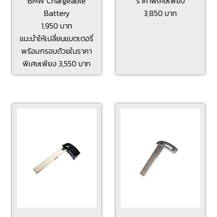
BMW Chargeable
ราคาพิเศษเพียง
Battery
3,850 บาท
1,950 บาท
แนะนำให้เปลี่ยนแบตเตอรี่
พร้อมกรอบด้วยในราคา
พิเศษเพียง 3,550 บาท