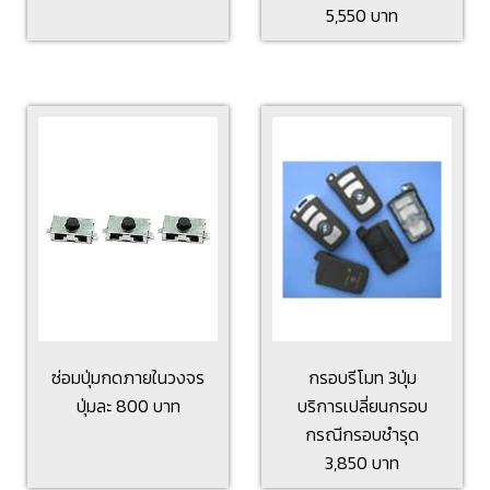
5,550 บาท
ซ่อมปุ่มกดภายในวงจร
กรอบรีโมท 3ปุ่ม
ปุ่มละ 800 บาท
บริการเปลี่ยนกรอบ
กรณีกรอบชำรุด
3,850 บาท