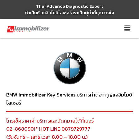
Thai Advance Diagnostic Expert
Skip
ถ้าเป็นเรื่องอิมโมบิไลเซอร์ เราเป็นผู้นำที่คุณวางใจ
to
content
BMW Immobilizer Key Services บริการทำดอกกุญแจอิมโมบิ
ไลเซอร์
โทรเช็คราคาค่าบริการและนัดหมายได้ที่เบอร์
02-8680901* HOT LINE 0879729777
(วันจันทร์ – เสาร์ เวลา 8.00 – 18.00 น.)