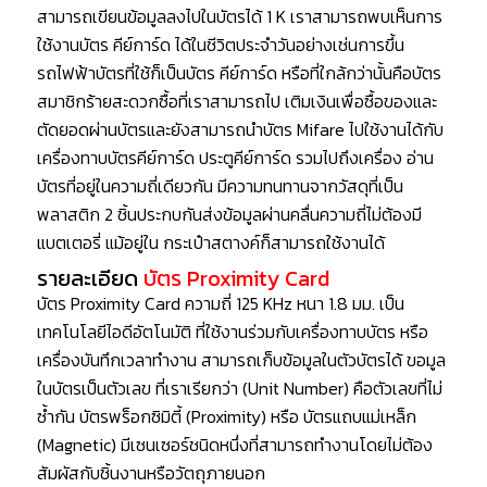
สามารถเขียนข้อมูลลงไปในบัตรได้ 1 K เราสามารถพบเห็นการ
ใช้งานบัตร คีย์การ์ด ได้ในชีวิตประจำวันอย่างเช่นการขึ้น
รถไฟฟ้าบัตรที่ใช้ก็เป็นบัตร คีย์การ์ด หรือที่ใกล้กว่านั้นคือบัตร
สมาชิกร้ายสะดวกซื้อที่เราสามารถไป เติมเงินเพื่อซื้อของและ
ตัดยอดผ่านบัตรและยังสามารถนำบัตร Mifare ไปใช้งานได้กับ
เครื่องทาบบัตรคีย์การ์ด ประตูคีย์การ์ด รวมไปถึงเครื่อง อ่าน
บัตรที่อยู่ในความถี่เดียวกัน มีความทนทานจากวัสดุที่เป็น
พลาสติก 2 ชิ้นประกบกันส่งข้อมูลผ่านคลื่นความถี่ไม่ต้องมี
แบตเตอรี่ แม้อยู่ใน กระเป๋าสตางค์ก็สามารถใช้งานได้
รายละเอียด
บัตร Proximity Card
บัตร Proximity Card ความถี่ 125 KHz หนา 1.8 มม. เป็น
เทคโนโลยีไอดีอัตโนมัติ ที่ใช้งานร่วมกับเครื่องทาบบัตร หรือ
เครื่องบันทึกเวลาทำงาน สามารถเก็บข้อมูลในตัวบัตรได้ ขอมูล
ในบัตรเป็นตัวเลข ที่เราเรียกว่า (Unit Number) คือตัวเลขที่ไม่
ซ้ำกัน บัตรพร็อกซิมิตี้ (Proximity) หรือ บัตรแถบแม่เหล็ก
(Magnetic) มีเซนเซอร์ชนิดหนึ่งที่สามารถทำงานโดยไม่ต้อง
สัมผัสกับชิ้นงานหรือวัตถุภายนอก