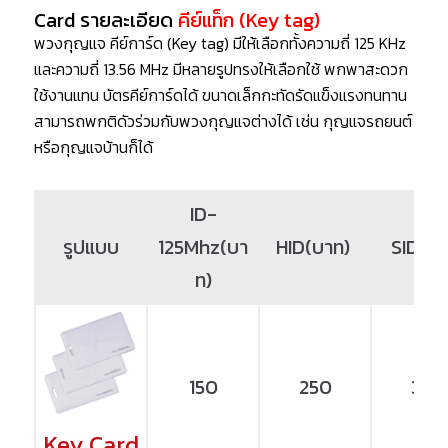
Card รายละเอียด
คีย์แท็ก (Key tag)
พวงกุญแจ คีย์การ์ด (Key tag) มีให้เลือกทั้งความถี่ 125 KHz
และความถี่ 13.56 MHz มีหลายรูปทรงให้เลือกใช้ พกพาสะดวก
ใช้งานแทน บัตรคีย์การ์ดได้ ขนาดเล็กกะทัดรัดแข็งแรงทนทาน
สามารถพกติดัวร่วมกับพวงกุญแจต่างได้ เช่น กุญแจรถยนต์
หรือกุญแจบ้านก็ได้
ID-
รูปแบบ
125Mhz(บา
HID(บาท)
SID(บา
ท)
150
250
350
Key Card