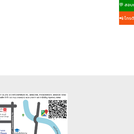
💬 สอบ
📲 โทรติ