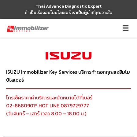
Thai Advance Diagnostic Expert
Skip
ถ้าเป็นเรื่องอิมโมบิไลเซอร์ เราเป็นผู้นำที่คุณวางใจ
to
content
ISUZU Immobilizer Key Services บริการทำดอกกุญแจอิมโม
บิไลเซอร์
โทรเช็คราคาค่าบริการและนัดหมายได้ที่เบอร์
02-8680901* HOT LINE 0879729777
(วันจันทร์ – เสาร์ เวลา 8.00 – 18.00 น.)