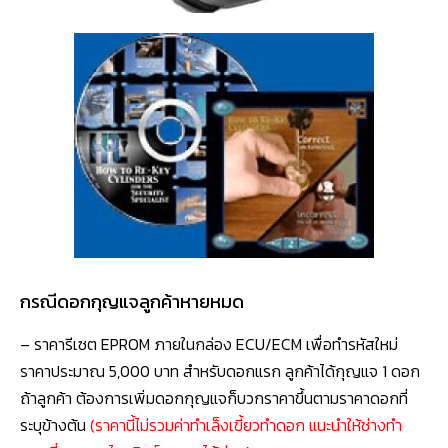
กรณีดอกกุญแจลูกค้าหายหมด
– ราคารีเซต EPROM ภายในกล่อง ECU/ECM เพื่อทำรหัสใหม่
ราคาประมาณ 5,000 บาท สำหรับดอกแรก ลูกค้าได้กุญแจ 1 ดอก
ถ้าลูกค้า ต้องการเพิ่มดอกกุญแจก็บวกราคาขึ้นตามราคาดอกที่
ระบุข้างต้น
(ราคานี้ไม่รวมค่าทำเล็งเขี้ยวทำดอก แนะนำให้ช่างทำ