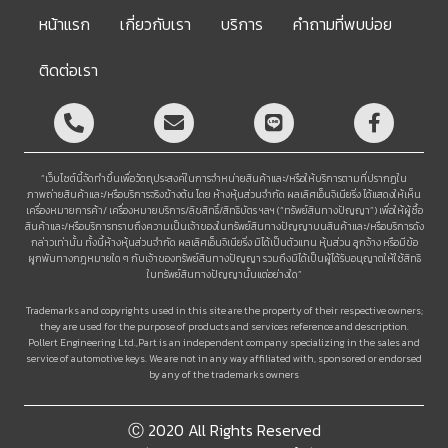
หน้าแรก
เกี่ยวกับเรา
บริการ
คำถามที่พบบ่อย
ติดต่อเรา
“เว็บไซต์นี้จัดทำขึ้นเพื่อวัตถุประสงค์ในการจำหน่ายสินค้าและ/หรือให้บริการตามที่ปรากฏใน
ภาพถ่ายสินค้าและ/หรือบริการจริงข้างต้น โดย ห้างหุ้นส่วนจำกัด ผลเลิศเอ็นจิเนียริ่ง ได้แสดงให้เห็น
เครื่องหมายการค้า/ เครื่องหมายบริการ/ลิขสิทธิ์/สิทธิบัตร ฯลฯ (“ทรัพย์สินทางปัญญา”) เพื่อให้ผู้ซื้อ
สินค้าและ/หรือบริการทราบถึงความเป็นเจ้าของในทรัพย์สินทางปัญญาบนสินค้าและ/หรือบริการดัง
กล่าวเท่านั้น ทั้งนี้ห้างหุ้นส่วนจำกัด ผลเลิศเอ็นจิเนียริ่ง มิได้เป็นตัวแทน หุ้นส่วน ลูกจ้าง หรือมีข้อ
ผูกพันทางกฎหมายใด ๆ กับเจ้าของทรัพย์สินทางปัญญา รวมถึงมิได้เป็นผู้ได้รับอนุญาตให้ใช้สิทธิ
ในทรัพย์สินทางปัญญานั้นแต่อย่างใด”
Trademarks and copyrights used in this site are the property of their respective owners;
they are used for the purpose of products and services reference and description.
Pollert Engineering Ltd.,Part is an independent company specializing in the sales and
service of automotive keys. We are not in any way affiliated with, sponsored or endorsed
by any of the trademarks owners
Ⓒ 2020 All Rights Reserved