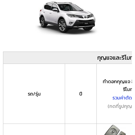
กุญแจและรีโม
ทำดอกกุญแจ อิม
รีโมท 
รถ/รุ่น
ปี
รวมค่าตัด
(กดที่รูปกุญแ